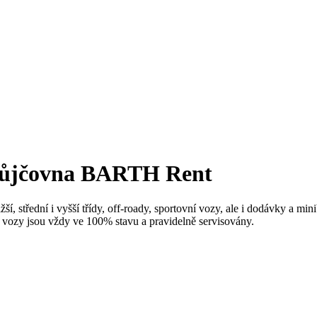
topůjčovna BARTH Rent
í, střední i vyšší třídy, off-roady, sportovní vozy, ale i dodávky a 
ozy jsou vždy ve 100% stavu a pravidelně servisovány.