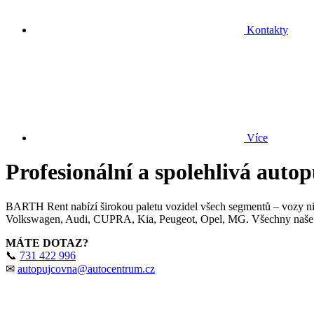
Kontakty
Více
Profesionální a spolehlivá au
BARTH Rent nabízí širokou paletu vozidel všech segmentů – vozy nižš
Volkswagen, Audi, CUPRA, Kia, Peugeot, Opel, MG. Všechny naše v
MÁTE DOTAZ?
📞
731 422 996
✉
autopujcovna@autocentrum.cz